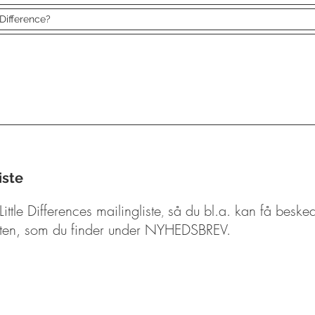
iste
ittle Differences mailingliste
s
å du bl.a. kan få besked
​,
isten, som du finder under NYHEDSBREV.