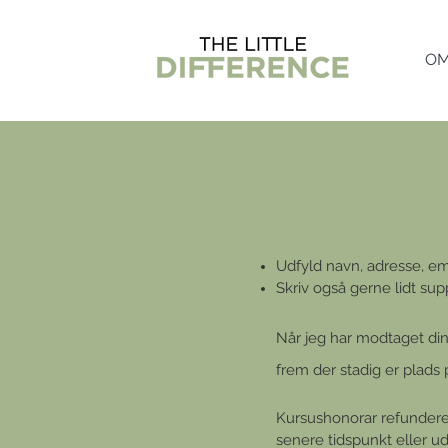
O
Udfyld navn, adresse, e
Skriv også gerne lidt su
Når jeg har modtaget din 
frem der stadig er plads 
Kursushonorar refundere
senere tidspunkt eller ud