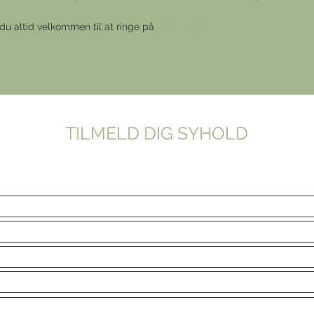
du altid velkommen til at ringe på
27 14 40 03
TILMELD DIG SYHOLD