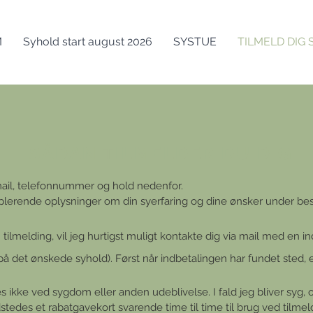
M
Syhold start august 2026
SYSTUE
TILMELD DIG
SÅDAN TILMELDER DU DIG
mail, telefonnummer og hold nedenfor.
pplerende oplysninger om din syerfaring og dine ønsker under be
tilmelding, vil jeg hurtigst muligt kontakte dig via mail med en in
på det ønskede syhold). Først når indbetalingen har fundet sted, e
s ikke ved sygdom eller anden udeblivelse.
I fald jeg bliver syg,
stedes et rabatgavekort svarende time til time til brug ved tilmel