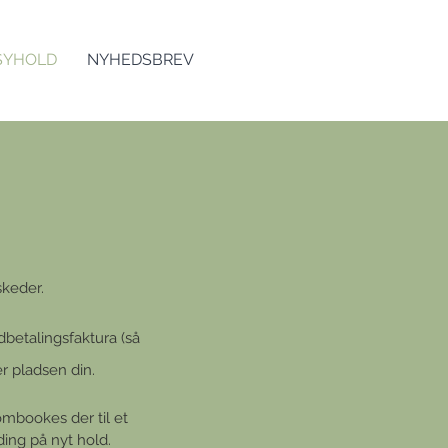
 SYHOLD
NYHEDSBREV
skeder.
dbetalingsfaktura (så
r pladsen din.
ombookes der til et
ding på nyt hold.