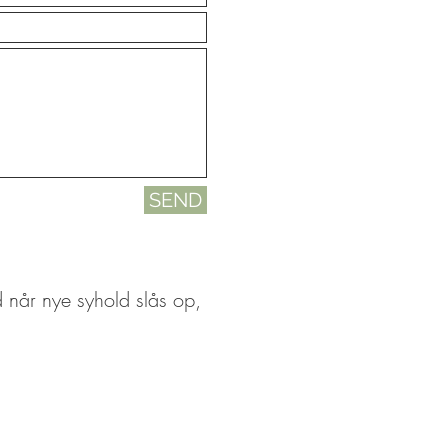
SEND
 når nye syhold slås op,